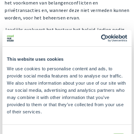
het voorkomen van belangenconflicten en
privétransacties en, wanneer deze niet vermeden kunnen
worden, voor het beheersen ervan.
Jaarlijks evalueert het bestuur het beleid. Indien nodig
worden veranderingen in het beleid en de procedures
doorgevoerd om de belangen van cliënten beter te
dienen.
This website uses cookies
We use cookies to personalise content and ads, to
Autoriteit Financiële Markten
provide social media features and to analyse our traffic.
We also share information about your use of our site with
Aanbieders van crowdfundingdiensten zijn sinds 10
our social media, advertising and analytics partners who
november 2023 vergunningplichtig en dienen over een
may combine it with other information that you’ve
ECSPR-vergunning te beschikken. ECSPR staat voor
provided to them or that they’ve collected from your use
European Crowdfunding Service Providers Regulation.
of their services.
Deze Europese verordening is onderdeel van de Europese
Kapitaalmarktunie. Hierbij wordt gestreefd naar
Consent
harmonisatie van de EU-kapitaalmarkten door het