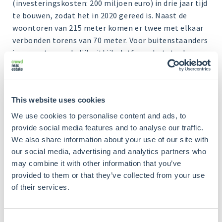
(investeringskosten: 200 miljoen euro) in drie jaar tijd
te bouwen, zodat het in 2020 gereed is. Naast de
woontoren van 215 meter komen er twee met elkaar
verbonden torens van 70 meter. Voor buitenstaanders
is er een toegankelijk uitkijkplatform. In totaal
komen er 475 woningen.
Als de plannen worden uitgevoerd zoals ze er nu
liggen, wordt de nieuwe toren met afstand het
This website uses cookies
hoogste punt van Rotterdam. Alleen de Euromast
We use cookies to personalise content and ads, to
komt enigszins in de buurt met 185 meter, dezelfde
provide social media features and to analyse our traffic.
hoogte als de ‘skybar’ en het uitkijkplatform van de
We also share information about your use of our site with
Zalmhaventoren. Alle torens op de Wilhelminapier
our social media, advertising and analytics partners who
zijn bijvoorbeeld minimaal 50 meter kleiner dan de
may combine it with other information that you’ve
nieuwe ‘reus’. De Maastoren (bijna 165 meter), New
provided to them or that they’ve collected from your use
Orleans (160 meter) en Montevideo (ruim 150 meter)
of their services.
halen allemaal de 200 meter niet.
Consent