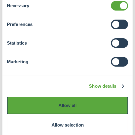
Necessary
Selection
Preferences
Statistics
Marketing
En het blijft waarschijnlijk niet bij deze ene toren. Er
wordt hard gewerkt om de krapte op de woningmarkt
Show details
in Rotterdam te verlichten. Onder meer een waslijst
aan bouwprojecten kan soelaas bieden en vaak wordt
daarbij de hoogte opgezocht. Maar hoewel een
Allow all
hoogte van 150 meter allang niet meer uitzonderlijk
is, komt geen enkel plan qua hoogte in de buurt van
de Zalmhaventoren.
Allow selection