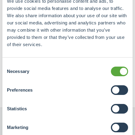
We use cookies to personalise content and ads, to
provide social media features and to analyse our traffic.
We also share information about your use of our site with
our social media, advertising and analytics partners who
may combine it with other information that you’ve
provided to them or that they’ve collected from your use
of their services.
Heeft u vragen? Neem contact met ons op.
Wij beantwoorden uw vragen graag persoonlijk.
Consent
info@crowdrealestate.com

Necessary
Selection
+31 (0)76 7002445

Preferences
Statistics
Marketing