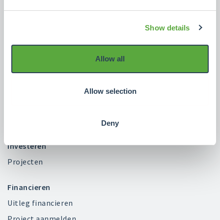
Crowdrealestate
Over ons
Show details
Blog
FAQ
Allow all
Contact
Beleid
Allow selection
Klacht indienen?
Vacatures
Deny
Investeren
Projecten
Financieren
Uitleg financieren
Project aanmelden