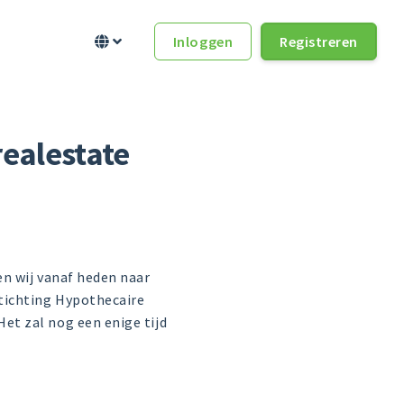
Inloggen
Registreren


ealestate
n wij vanaf heden naar
tichting Hypothecaire
et zal nog een enige tijd