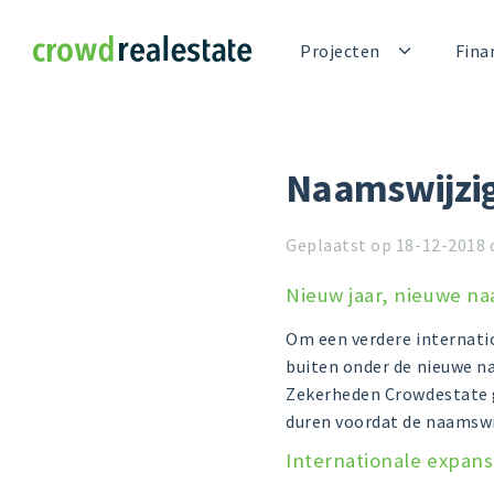
Crowdrealestate
Projecten
Fina
Naamswijzig
Geplaatst op 18-12-2018 
Nieuw jaar, nieuwe n
Om een verdere internati
buiten onder de nieuwe n
Zekerheden Crowdestate g
duren voordat de naamswij
Internationale expans