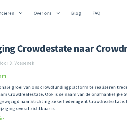
ncieren
Over ons
Blog
FAQ
ing Crowdestate naar Crowdr
door D. Voesenek
aam
onale groei van ons crowdfundingplatform te realiseren trede
aam Crowdrealestate. Ook is de naam van de onafhankelijke S
ewijzigd naar Stichting Zekerhedenagent Crowdrealestate. H
ziging overal zichtbaar is.
ie