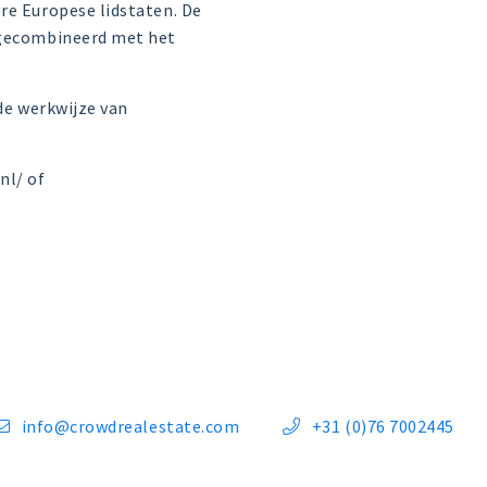
re Europese lidstaten. De
t gecombineerd met het
 de werkwijze van
nl/ of
info@crowdrealestate.com
+31 (0)76 7002445

