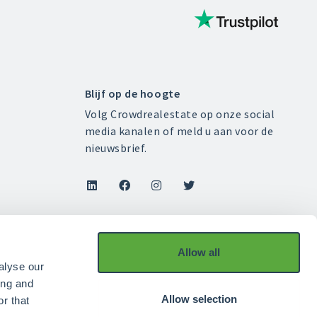
Blijf op de hoogte
Volg Crowdrealestate op onze social
media kanalen of meld u aan voor de
nieuwsbrief.




Allow all
alyse our
ing and
Allow selection
r that