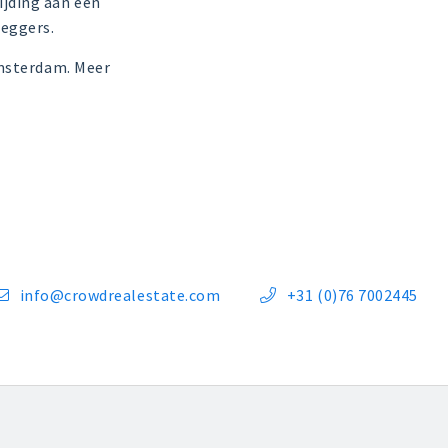
jding aan een
leggers.
Amsterdam. Meer
info@crowdrealestate.com
+31 (0)76 7002445

