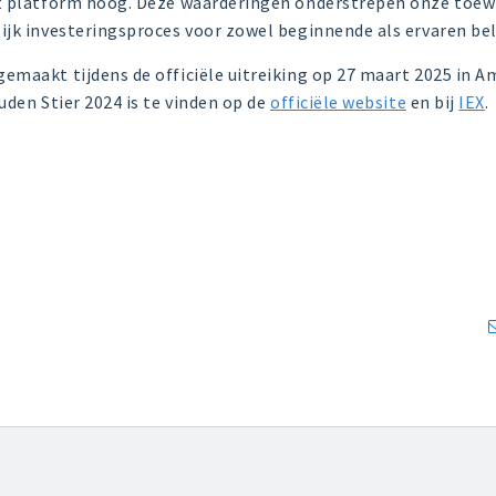
t platform hoog. Deze waarderingen onderstrepen onze toewi
ijk investeringsproces voor zowel beginnende als ervaren be
emaakt tijdens de officiële uitreiking op 27 maart 2025 in 
uden Stier 2024 is te vinden op de
officiële website
en bij
IEX
.