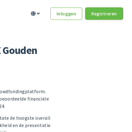
Inloggen
Registreren


X Gouden
crowdfundingplatform.
 beoordeelde financiële
24.
tate de hoogste overall
jkheid en de presentatie