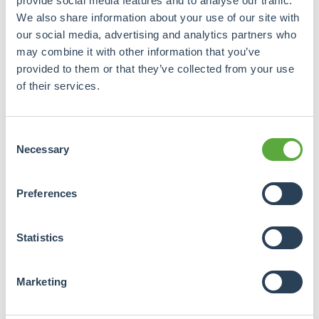
provide social media features and to analyse our traffic.
Bent u een
zakelijke investeerder
? Voor
We also share information about your use of our site with
ondernemers die in het kader van hun onderneming
our social media, advertising and analytics partners who
handelen, vormt het geïnvesteerde bedrag een
may combine it with other information that you’ve
(vreemd vermogen) vordering die op de balans gezet
provided to them or that they’ve collected from your use
of their services.
moet worden. De ontvangen rente behoort tot het
resultaat van de onderneming en de eenmalige
bemiddelingskosten (vrijgesteld van btw) zijn hierbij
Consent
aftrekbaar. Voor IB ondernemers wordt de winst
Necessary
Selection
belast in box 1 en voor ondernemingen met
rechtspersoonlijkheid, zoals een besloten
vennootschap, wordt hierover
Preferences
vennootschapsbelasting geheven.
Statistics
Heeft u specifieke inhoudelijke vragen? Dan adviseren
wij u contact op te nemen met de Belastingdienst en/of
uw belastingadviseur.
Marketing