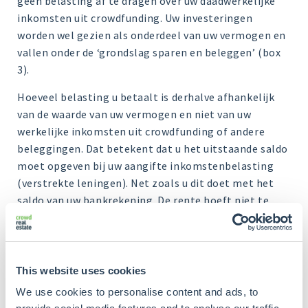
geen belasting af te dragen over uw daadwerkelijke
inkomsten uit crowdfunding. Uw investeringen
worden wel gezien als onderdeel van uw vermogen en
vallen onder de ‘grondslag sparen en beleggen’ (box
3).
Hoeveel belasting u betaalt is derhalve afhankelijk
van de waarde van uw vermogen en niet van uw
werkelijke inkomsten uit crowdfunding of andere
beleggingen. Dat betekent dat u het uitstaande saldo
moet opgeven bij uw aangifte inkomstenbelasting
(verstrekte leningen). Net zoals u dit doet met het
saldo van uw bankrekening. De rente hoeft niet te
worden opgegeven, tenzij deze wordt bijgeschreven
bij het banksaldo.
Actuele informatie (2021) over de berekening van de
This website uses cookies
belasting van uw inkomsten uit vermogen treft u aan
We use cookies to personalise content and ads, to
op de
website
van de Belastingdienst.