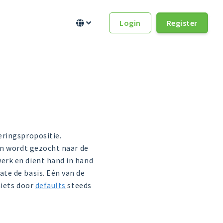
Login
Register


eringspropositie.
en wordt gezocht naar de
erk en dient hand in hand
te de basis. Eén van de
niets door
defaults
steeds