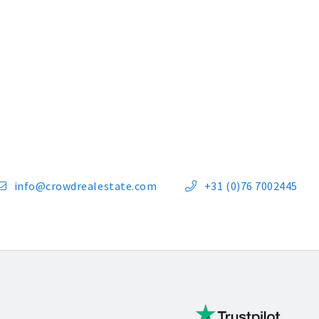
info@crowdrealestate.com
+31 (0)76 7002445

