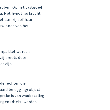
hebben. Op het vastgoed
ng. Het hypotheekrecht
et aan zijn of haar
itwinnen van het
.
denpakket worden
ijn reeds door
r zijn.
de rechten die
huurd beleggingsobject
prake is van wanbetaling
ingen (deels) worden