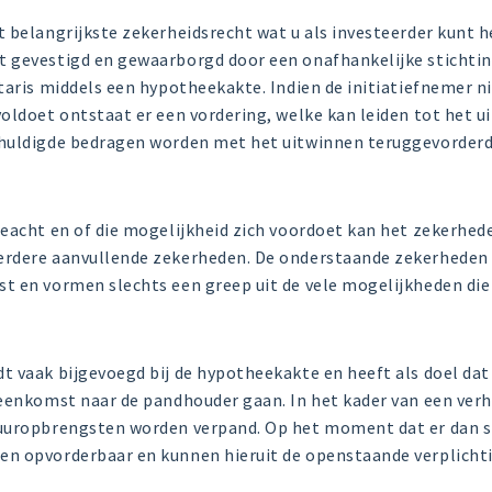
 belangrijkste zekerheidsrecht wat u als investeerder kunt 
 gevestigd en gewaarborgd door een onafhankelijke stichti
taris middels een hypotheekakte. Indien de initiatiefnemer ni
oldoet ontstaat er een vordering, welke kan leiden tot het u
huldigde bedragen worden met het uitwinnen teruggevorderd
n
geacht en of die mogelijkheid zich voordoet kan het zekerhe
rdere aanvullende zekerheden. De onderstaande zekerheden z
 en vormen slechts een greep uit de vele mogelijkheden die e
 vaak bijgevoegd bij de hypotheekakte en heeft als doel dat 
reenkomst naar de pandhouder gaan. In het kader van een ver
uuropbrengsten worden verpand. Op het moment dat er dan s
n opvorderbaar en kunnen hieruit de openstaande verplicht