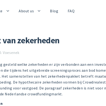
ce
About us
Blog
FAQ
x van zekerheden
D. Voesenek
g gesteld welke zekerheden er zijn verbonden aan een invest
en die tijdens het uitgebreide screeningsproces aan bod kom
n. Het samenstellen van het zekerhedenpakket betreft maatw
oeding. De hypothecaire zekerheden vormen bij Crowdrealesta
unding voor vastgoed. De paragraaf zekerheden is niet voor 
 de Nederlandse crowdfundingmarkt.
en