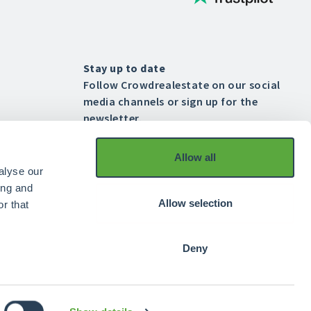
Stay up to date
Follow Crowdrealestate on our social
media channels or sign up for the
newsletter.
Allow all




alyse our
ing and
Allow selection
r that
Deny
Rest of Europe

