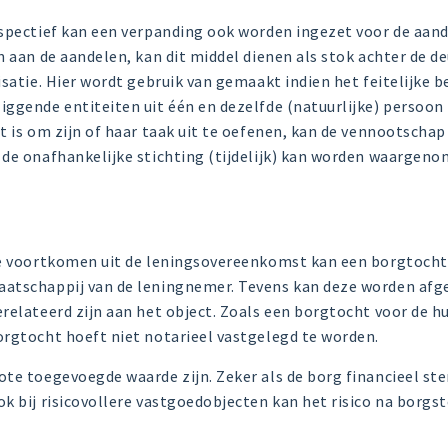
spectief kan een verpanding ook worden ingezet voor de aand
n aan de aandelen, kan dit middel dienen als stok achter de d
isatie. Hier wordt gebruik van gemaakt indien het feitelijke b
iggende entiteiten uit één en dezelfde (natuurlijke) persoon
t is om zijn of haar taak uit te oefenen, kan de vennootscha
de onafhankelijke stichting (tijdelijk) kan worden waargeno
ie voortkomen uit de leningsovereenkomst kan een borgtoch
atschappij van de leningnemer. Tevens kan deze worden afg
relateerd zijn aan het object. Zoals een borgtocht voor de 
orgtocht hoeft niet notarieel vastgelegd te worden.
te toegevoegde waarde zijn. Zeker als de borg financieel ster
k bij risicovollere vastgoedobjecten kan het risico na borgs