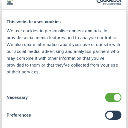
ändern sich die Wünsche der über 75-Jährigen. Sie
fühlen sich in einem Großkomplex nicht immer zu
Hause und suchen eine Umgebung, die sie nach ihrem
This website uses cookies
eigenen Geschmack einrichten können und in der sie
Kontakt zu ihren Nachbarn haben. Die Entwickler
We use cookies to personalise content and ads, to
entwickeln daher verschiedene kleine
provide social media features and to analyse our traffic.
Wohnmöglichkeiten für Senioren. Die kürzlich von
We also share information about your use of our site with
Crowdrealestate vermittelten
Projekte
our social media, advertising and analytics partners who
may combine it with other information that you’ve
Pflegewohnungen Steyl
und
Pflegeheim Parkhuys
provided to them or that they’ve collected from your use
sind gute Beispiele dafür.
of their services.
Allerdings hinkt das Angebot noch weit hinter der
Nachfrage her. Die Niederlande brauchen mindestens
Consent
tausend neue Pflegestellen. Dies geht aus einer
Necessary
Selection
Schätzung von CBRE hervor, die u. a. auf dem
derzeitigen Mangel an 80.000 Seniorenwohnungen,
Preferences
den aktuellen Wartelisten für Wohnungen für die
stationäre Pflege und der Notwendigkeit der