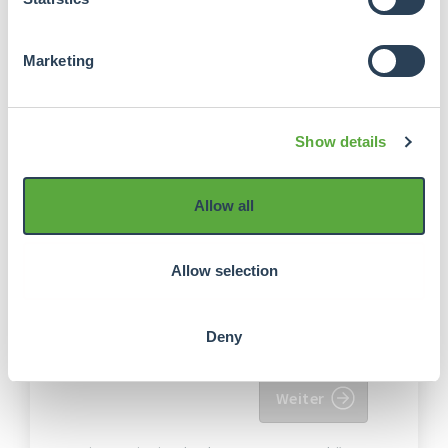
Vereinbarungen unterliegen den
Allgemeinen Geschäftsbedingungen
Marketing
von Crowdrealestate. Online Payment
Platform (OPP) ist der externe
Zahlungsdienstleister, der im Namen
von Crowdrealestate den
Show details
Verifizierungs- und Akzeptanzprozess
und die Zahlungen verwaltet.
Allow all
Ich stimme den
Allgemeine
Geschäftsbedingungen von
Allow selection
Crowdrealestate
Ich stimme den
Allgemeine
Geschäftsbedingungen Online-
Deny
Zahlungsplattform
Weiter