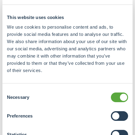
werden weitere persönliche Daten,
die Bankverbindung und eventuelle
This website uses cookies
Unternehmensdaten abgefragt.
We use cookies to personalise content and ads, to
provide social media features and to analyse our traffic.
Wie lautet Ihre E-Mail Adresse?
We also share information about your use of our site with
our social media, advertising and analytics partners who
may combine it with other information that you’ve
provided to them or that they’ve collected from your use
of their services.
Bitte geben Sie Ihr Passwort ein
New

password
Consent
Necessary
Selection
Algemene
voorwaarden
Preferences
Die Dienstleistungen von
Crowdrealestate und alle
Statistics