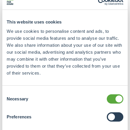
economische kerngebieden van West-Duitsland. De
hieruit voortkomende vraag naar arbeidskrachten kan
worden voorzien door de hevig toenemende
This website uses cookies
immigrantenstroom. Deze toestroom beïnvloedt
tevens de woningmarkt. Leegstand wordt opgevuld.
We use cookies to personalise content and ads, to
provide social media features and to analyse our traffic.
Parallel aan de bovenstaande ontwikkelingen wijzen
We also share information about your use of our site with
herkenbare indicatoren erop dat de huidige
our social media, advertising and analytics partners who
nieuwbouwactiviteiten naar verwachting lang niet
may combine it with other information that you’ve
aan de sterke vraag kunnen voldoen.
provided to them or that they’ve collected from your use
of their services.
Kansen en bedreigingen
Kansen liggen er vooral in kleinere steden en
Consent
industrieel sterk ontwikkelde regio’s als het
Necessary
Selection
Ruhrgebied. Ook hier is de vraag naar
huurappartementen toegenomen. Doordat de
marktomvang ten opzichte van Nederland groter is
Preferences
en minder transparant, is het in Duitsland nog