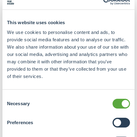
Het overgrote deel van deze transformatiewoningen
zijn voor de huurmarkt bestemd. Op basis van de
eigendomssituatie die bekend was in 2017 was circa 10
This website uses cookies
procent in handen van woningbouwcorporaties en
We use cookies to personalise content and ads, to
maar liefst 78 procent van andere partijen dan
provide social media features and to analyse our traffic.
corporaties. Bij slechts 12 procent gaat het zich om
We also share information about your use of our site with
koopwoningen. De nieuwbouwsector heeft met bijna
our social media, advertising and analytics partners who
67 duizend woningen nog altijd de ruime meerderheid
may combine it with other information that you’ve
van de woningen die in 2018 aan de woningvoorraad
provided to them or that they’ve collected from your use
zijn toegevoegd.
of their services.
Consent
Necessary
Selection
Preferences