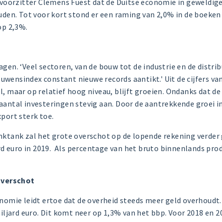
o-voorzitter Clemens Fuest dat de Duitse economie in geweldige
ouden.
Tot voor kort stond er een raming
van 2,0% in de boeken 
op 2,3%.
 export
gen. ‘Veel sectoren, van de bouw tot de industrie en de distribu
wensindex constant nieuwe records aantikt.' Uit de cijfers va
, maar op relatief hoog niveau, blijft groeien. Ondanks dat de
aantal investeringen stevig aan.
Door de aantrekkende groei i
port sterk toe.
nktank zal het grote overschot op de lopende rekening verder
rd euro in 2019.
Als percentage van het bruto binnenlands pro
verschot
conomie
leidt ertoe dat de overheid steeds meer geld overhoud
miljard euro. Dit komt neer op 1,3% van het bbp.
Voor 2018 en 2