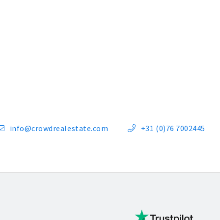
info@crowdrealestate.com
+31 (0)76 7002445

