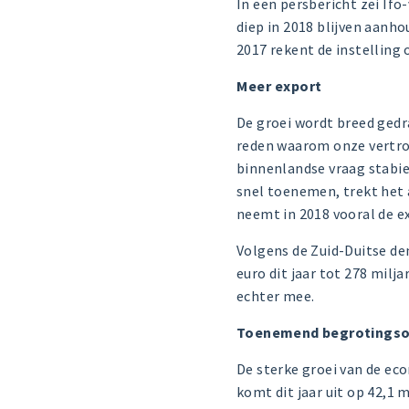
In een persbericht zei If
diep in 2018 blijven aanh
2017
rekent de instelling 
Meer
De groei wordt breed gedra
reden waarom onze vertrou
binnenlandse vraag stabiel
snel toenemen, trekt het 
neemt in 2018 vooral de ex
Volgens de Zuid-Duitse de
euro dit jaar tot 278 milja
echter mee.
Toenemend begrotingso
De sterke groei van de e
komt dit jaar uit op 42,1 