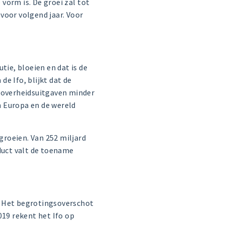
 vorm is. De groei
zal
tot
voor volgend jaar. Voor
tie, bloeien en dat is de
n de
Ifo, blijkt dat de
overheidsuitgaven minder
n Europa en de wereld
 groeien. Van
252 miljard
duct valt de toename
t. Het begrotingsoverschot
019 rekent het Ifo op