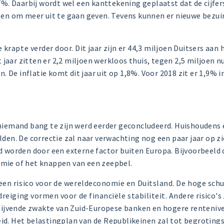
7%. Daarbij wordt wel een kanttekening geplaatst dat de cijfer
ten om meer uit te gaan geven. Tevens kunnen er nieuwe
bezui
 krapte verder door.
Dit jaar zijn er 44,3 miljoen Duitsers aan
t jaar zitten er 2,2 miljoen werkloos thuis, tegen 2,5 miljoen n
n. De inflatie komt dit jaar uit op 1,8%. Voor 2018 zit er 1,9% 
niemand bang te zijn werd eerder geconcludeerd.
Huishoudens 
lden. De correctie zal naar verwachting nog een paar jaar op z
d worden door een externe factor buiten Europa. Bijvoorbeeld 
mie of het knappen van een zeepbel.
een risico voor de wereldeconomie en Duitsland. De hoge schu
dreiging vormen voor de financiële stabiliteit.
Andere risico's 
blijvende zwakte van Zuid-Europese banken en hogere rentenive
d. Het belastingplan van de Republikeinen zal tot begroting