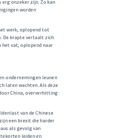
s erg onzeker zijn.
Zo kan
nigingen worden
 het werk, oplopend tot
u. De krapte vertaalt zich
in het vat, oplopend naar
en ondernemingen leunen
ich laten wachten.
Als deze
door China, oververhitting
ldenlast van de Chinese
zijn een brexit die harder
aus als gevolg van
stekorten leiden en