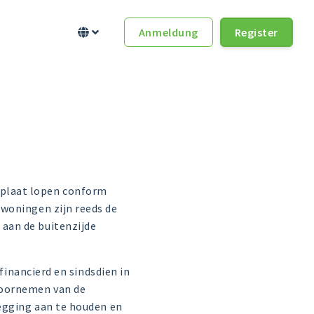
Anmeldung
Register


splaat lopen conform
 woningen zijn reeds de
aan de buitenzijde
financierd en sindsdien in
voornemen van de
legging aan te houden en