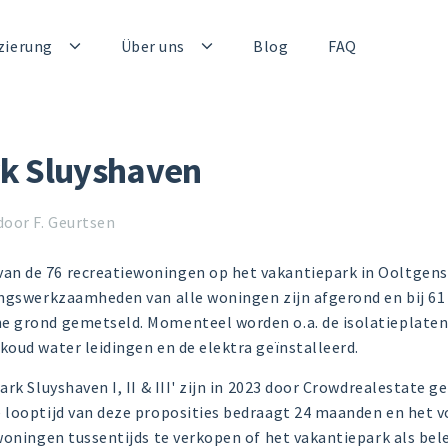
zierung
Über uns
Blog
FAQ
k Sluyshaven
door F. Geurtsen
n de 76 recreatiewoningen op het vakantiepark in Ooltgen
ingswerkzaamheden van alle woningen zijn afgerond en bij 61
 grond gemetseld. Momenteel worden o.a. de isolatieplaten 
oud water leidingen en de elektra geïnstalleerd.
rk Sluyshaven I, II & III' zijn in 2023 door Crowdrealestate ge
 looptijd van deze proposities bedraagt 24 maanden en het 
woningen tussentijds te verkopen of het vakantiepark als be