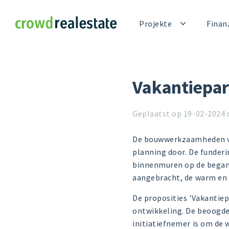
Crowdrealestate
Projekte
Finan
Vakantiepar
Geplaatst op 19-02-2024 
De bouwwerkzaamheden va
planning door. De funder
binnenmuren op de begane
aangebracht, de warm en k
De proposities 'Vakantiepa
ontwikkeling. De beoogde
initiatiefnemer is om de 