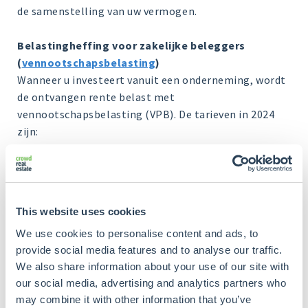
de samenstelling van uw vermogen.
Belastingheffing voor zakelijke beleggers
(
vennootschapsbelasting
)
Wanneer u investeert vanuit een onderneming, wordt
de ontvangen rente belast met
vennootschapsbelasting (VPB). De tarieven in 2024
zijn:
- 19% voor winsten tot € 200.000
- 25,8% voor winsten boven € 200.000
This website uses cookies
Indien de ontvangen rente vervolgens als dividend
wordt uitgekeerd naar privé, is dividendbelasting en
We use cookies to personalise content and ads, to
Box 2 inkomstenbelasting van toepassing. Het
provide social media features and to analyse our traffic.
gecombineerde tarief voor dividenduitkeringen
We also share information about your use of our site with
bedraagt in 2024: 26,9%.
our social media, advertising and analytics partners who
may combine it with other information that you’ve