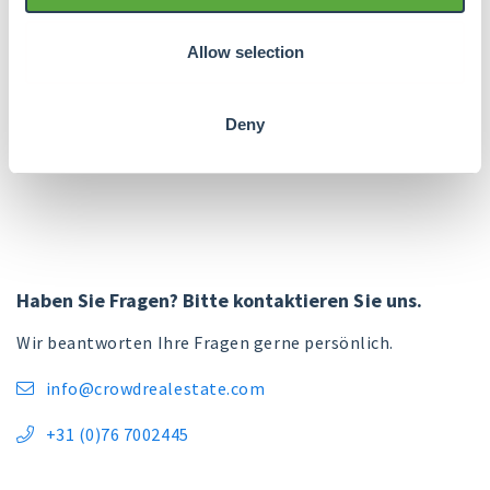
höchste Gebäude Dänemarks, sondern auch ganz
Westeuropas sein. Sollte der Plan verwirklicht
Allow selection
werden, wird der neue Wolkenkratzer Brande
endgültig auf die Landkarte setzen. Oder ist es doch
Deny
ein verspäteter 1. April-Scherz?
Haben Sie Fragen? Bitte kontaktieren Sie uns.
Wir beantworten Ihre Fragen gerne persönlich.
info@crowdrealestate.com

+31 (0)76 7002445
