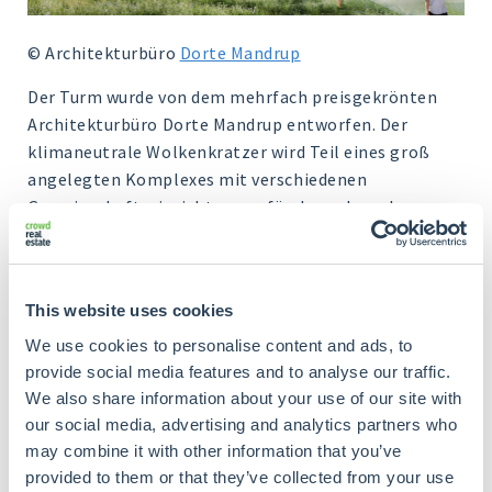
© Architekturbüro
Dorte Mandrup
Der Turm wurde von dem mehrfach preisgekrönten
Architekturbüro Dorte Mandrup entworfen. Der
klimaneutrale Wolkenkratzer wird Teil eines groß
angelegten Komplexes mit verschiedenen
Gemeinschaftseinrichtungen für das nahe gelegene
Gebiet sein. Es gibt auch Platz für ein
Einkaufszentrum, ein Hotel und natürlich einige
Bildungseinrichtungen. Alle Gebäude werden
This website uses cookies
außerdem über begrünte Dächer und einen
weitgehend freien Zugang verfügen. Auf diese Weise
We use cookies to personalise content and ads, to
möchte das Bekleidungsunternehmen der kleinen
provide social media features and to analyse our traffic.
Gemeinde Brande etwas zurückgeben.
We also share information about your use of our site with
our social media, advertising and analytics partners who
may combine it with other information that you’ve
Da es in der Gegend keine anderen Hochhäuser gibt,
provided to them or that they’ve collected from your use
wird der Turm einen großen Einfluss auf die