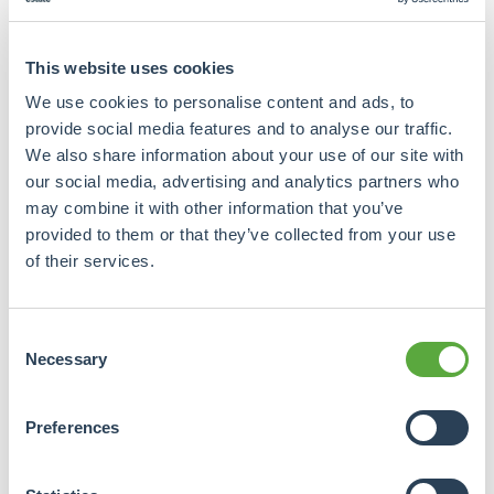
Trotz Regulierung sind Gespräche über steigende
Mieten in Großstädten wie Berlin an der
This website uses cookies
Tagesordnung. Denn auch in Deutschland herrscht
Wohnungsnot und die Zahl der Zwangsräumungen
We use cookies to personalise content and ads, to
steigt. Jährlich werden in Deutschland etwa 400.000
provide social media features and to analyse our traffic.
zusätzliche Wohnungen benötigt, und weniger als
We also share information about your use of our site with
300.000 werden jedes Jahr gebaut.
our social media, advertising and analytics partners who
may combine it with other information that you’ve
provided to them or that they’ve collected from your use
of their services.
Consent
Necessary
Selection
Preferences