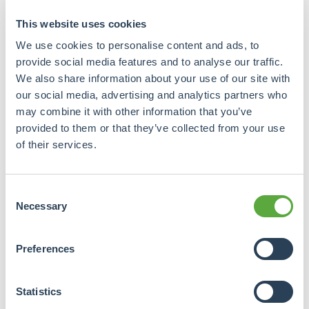
en eventuele bedrijfsgegevens
This website uses cookies
worden bij de vervolgstappen
We use cookies to personalise content and ads, to
gevraagd.
provide social media features and to analyse our traffic.
We also share information about your use of our site with
Wat is uw e-mailadres?
our social media, advertising and analytics partners who
may combine it with other information that you’ve
provided to them or that they’ve collected from your use
of their services.
Vul uw wachtwoord in
New
Consent

password
Necessary
Selection
Algemene
Preferences
voorwaarden
Op de dienstverlening en alle
Statistics
overeenkomsten van Crowdrealestate