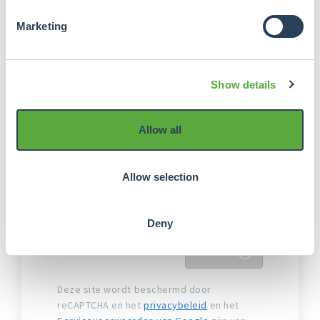
zijn de algemene voorwaarden van
Marketing
Crowdrealestate van toepassing.
Online Payment Platform (OPP) is de
externe betaaldienstverlener die, in
opdracht van Crowdrealestate, het
Show details
verificatie- en acceptatieproces en de
betalingen beheert.
Allow all
Ik ga akkoord met de
Algemene
voorwaarden van Crowdrealestate
Allow selection
Ik ga akkoord met de
Algemene
voorwaarden Online Payment
Platform
Deny
Verder
Deze site wordt beschermd door
reCAPTCHA en het
privacybeleid
en het