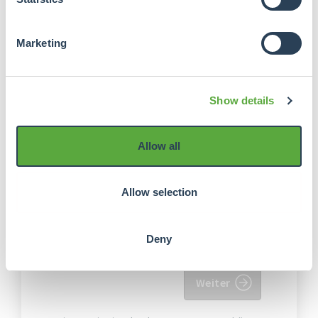
Vereinbarungen unterliegen den
Allgemeinen Geschäftsbedingungen
Marketing
von Crowdrealestate. Online Payment
Platform (OPP) ist der externe
Zahlungsdienstleister, der im Namen
von Crowdrealestate den
Show details
Verifizierungs- und Akzeptanzprozess
und die Zahlungen verwaltet.
Allow all
Ich stimme den
Allgemeine
Geschäftsbedingungen von
Allow selection
Crowdrealestate
Ich stimme den
Allgemeine
Geschäftsbedingungen Online-
Deny
Zahlungsplattform
Weiter