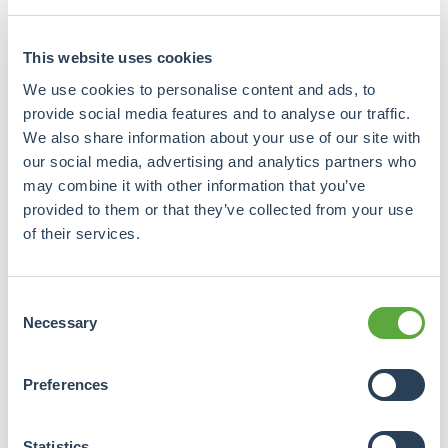
werden weitere persönliche Daten,
die Bankverbindung und eventuelle
This website uses cookies
Unternehmensdaten abgefragt.
We use cookies to personalise content and ads, to
provide social media features and to analyse our traffic.
Wie lautet Ihre E-Mail Adresse?
We also share information about your use of our site with
our social media, advertising and analytics partners who
may combine it with other information that you’ve
provided to them or that they’ve collected from your use
of their services.
Bitte geben Sie Ihr Passwort ein
New

password
Consent
Necessary
Selection
Algemene
voorwaarden
Preferences
Die Dienstleistungen von
Crowdrealestate und alle
Statistics